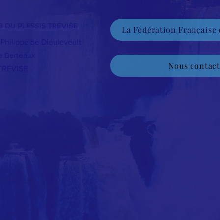
DU PLESSIS TRÉVISE
La Fédération Française
Philippe de Dieuleveult
e Berteaux
Nous contact
TRÉVISE