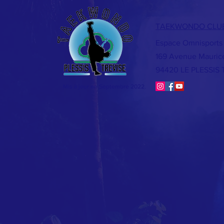
TAEKWONDO CLUB 
Espace Omnisports 
169 Avenue Mauric
94420 LE PLESSIS 
Mis à jour en Septembre 2022.