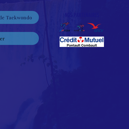
NOS PARTENAIRES
 de Taekwondo
er