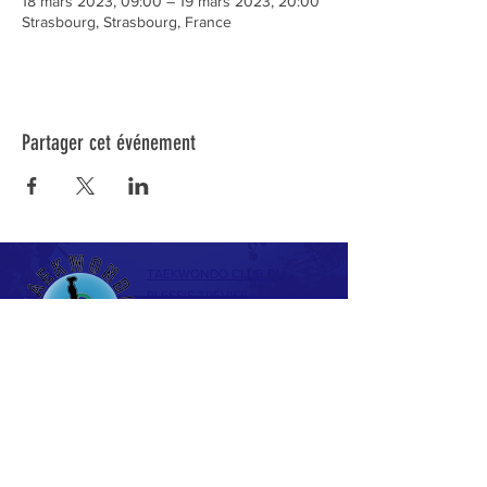
18 mars 2023, 09:00 – 19 mars 2023, 20:00
Strasbourg, Strasbourg, France
Partager cet événement
TAEKWONDO CLUB DU
PLESSIS TRÉVISE
Espace Omnisports Philippe de
Dieuleveult
169 Avenue Maurice Berteaux
94420 LE PLESSIS TRÉVISE
La Fédération Française de Taekwondo