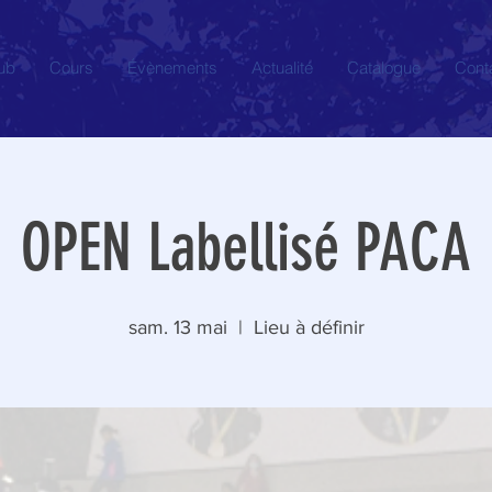
ub
Cours
Évènements
Actualité
Catalogue
Cont
OPEN Labellisé PACA
sam. 13 mai
  |  
Lieu à définir