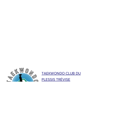
TAEKWONDO CLUB DU
PLESSIS TRÉVISE
Espace Omnisports Philippe de
Dieuleveult
169 Avenue Maurice Berteaux
94420 LE PLESSIS TRÉVISE
La Fédération Française de Taekwondo